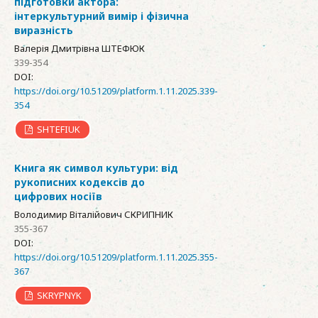
підготовки актора:
інтеркультурний вимір і фізична
виразність
Валерія Дмитрівна ШТЕФЮК
339-354
DOI:
https://doi.org/10.51209/platform.1.11.2025.339-
354
SHTEFIUK
Книга як символ культури: від
рукописних кодексів до
цифрових носіїв
Володимир Віталійович СКРИПНИК
355-367
DOI:
https://doi.org/10.51209/platform.1.11.2025.355-
367
SKRYPNYK