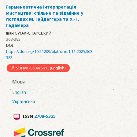
Герменевтична інтерпретація
мистецтва: спільне та відмінне у
поглядах М. Гайдеггера та Х.-Г.
Гадамера
Іван СУГАК-СНАРСЬКИЙ
368-383
DOI:
https://doi.org/10.51209/platform.1.11.2025.368-
383
SUHAK-SNARSKYI (English)
Мова
English
Українська
ISSN
2708-5325