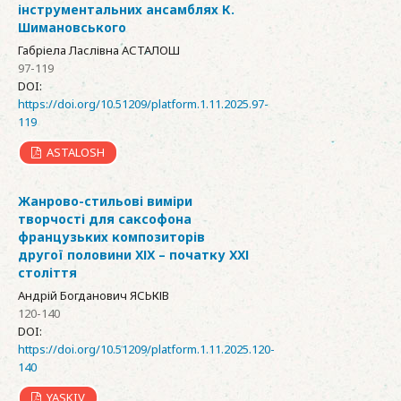
інструментальних ансамблях К.
Шимановського
Габріела Ласлівна АСТАЛОШ
97-119
DOI:
https://doi.org/10.51209/platform.1.11.2025.97-
119
ASTALOSH
Жанрово-стильові виміри
творчості для саксофона
французьких композиторів
другої половини ХІХ – початку ХХІ
століття
Андрій Богданович ЯСЬКІВ
120-140
DOI:
https://doi.org/10.51209/platform.1.11.2025.120-
140
YASKIV