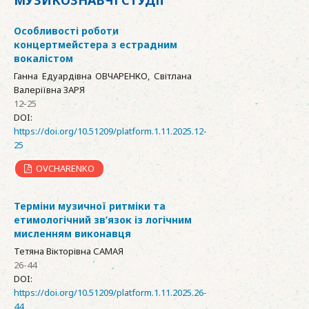
МУЗИКОЗНАВЧІ СТУДІЇ
Особливості роботи
концертмейстера з естрадним
вокалістом
Ганна Едуардівна ОВЧАРЕНКО, Світлана
Валеріївна ЗАРЯ
12-25
DOI:
https://doi.org/10.51209/platform.1.11.2025.12-
25
OVCHARENKO
Терміни музичної ритміки та
етимологічний зв’язок із логічним
мисленням виконавця
Тетяна Вікторівна САМАЯ
26-44
DOI:
https://doi.org/10.51209/platform.1.11.2025.26-
44