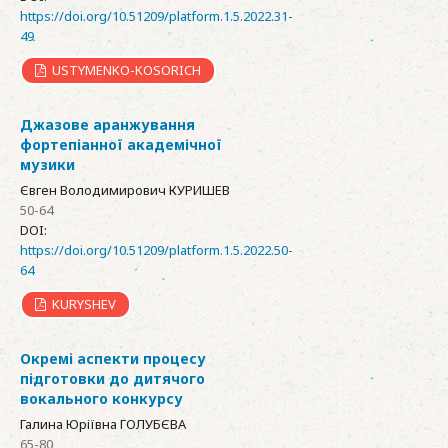
https://doi.org/10.51209/platform.1.5.2022.31-
49
USTYMENKO-KOSORICH
Джазове аранжування
фортепіанної академічної
музики
Євген Володимирович КУРИШЕВ
50-64
DOI:
https://doi.org/10.51209/platform.1.5.2022.50-
64
KURYSHEV
Окремі аспекти процесу
підготовки до дитячого
вокального конкурсу
Галина Юріївна ГОЛУБЄВА
65-80