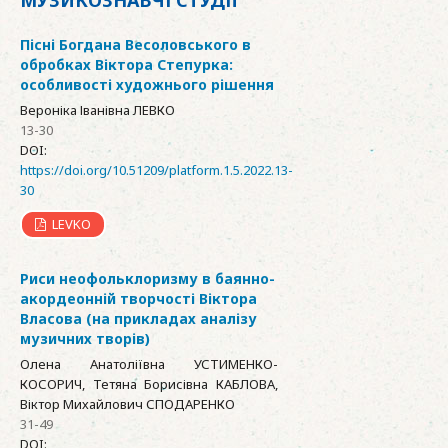
МУЗИКОЗНАВЧІ СТУДІЇ
Пісні Богдана Весоловського в
обробках Віктора Степурка:
особливості художнього рішення
Вероніка Іванівна ЛЕВКО
13-30
DOI:
https://doi.org/10.51209/platform.1.5.2022.13-
30
LEVKO
Риси неофольклоризму в баянно-
акордеонній творчості Віктора
Власова (на прикладах аналізу
музичних творів)
Олена Анатоліївна УСТИМЕНКО-
КОСОРИЧ, Тетяна Борисівна КАБЛОВА,
Віктор Михайлович СПОДАРЕНКО
31-49
DOI: