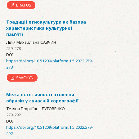
BRATUS
Традиції етнокультури як базова
характеристика культурної
пам’яті
Лілія Михайлівна САВЧИН
259-278
DOI:
https://doi.org/10.51209/platform.1.5.2022.259-
278
SAVCHYN
Межа естетичності втілення
образів у сучасній хореографії
Тетяна Георгіївна ЛУГОВЕНКО
279-292
DOI:
https://doi.org/10.51209/platform.1.5.2022.279-
292