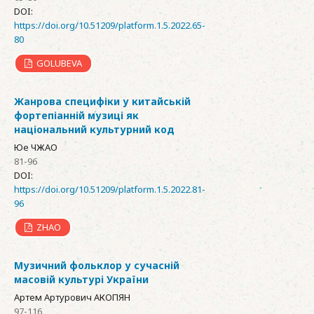
DOI:
https://doi.org/10.51209/platform.1.5.2022.65-
80
GOLUBEVA
Жанрова специфіки у китайській
фортепіанній музиці як
національний культурний код
Юе ЧЖАО
81-96
DOI:
https://doi.org/10.51209/platform.1.5.2022.81-
96
ZHAO
Музичний фольклор у сучасній
масовій культурі України
Артем Артурович АКОПЯН
97-116