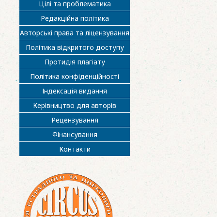
Цілі та проблематика
Редакційна політика
Авторські права та ліцензування
Політика відкритого доступу
Протидія плагіату
Політика конфіденційності
Індексація видання
Керівництво для авторів
Рецензування
Фінансування
Контакти