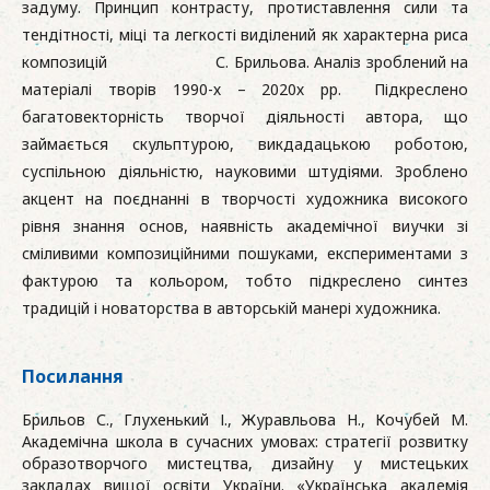
задуму. Принцип контрасту, протиставлення сили та
тендітності, міці та легкості виділений як характерна риса
композицій С. Брильова. Аналіз зроблений на
матеріалі творів 1990-х – 2020х рр. Підкреслено
багатовекторність творчої діяльності автора, що
займається скульптурою, викдадацькою роботою,
суспільною діяльністю, науковими штудіями. Зроблено
акцент на поєднанні в творчості художника високого
рівня знання основ, наявність академічної виучки зі
сміливими композиційними пошуками, експериментами з
фактурою та кольором, тобто підкреслено синтез
традицій і новаторства в авторській манері художника.
Посилання
Брильов С., Глухенький І., Журавльова Н., Кочубей М.
Академічна школа в сучасних умовах: стратегії розвитку
образотворчого мистецтва, дизайну у мистецьких
закладах вищої освіти України. «Українська академія