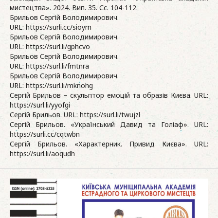
мистецтва». 2024. Вип. 35. Сс. 104-112.
Брильов Сергій Володимирович.
URL: https://surli.cc/sioyrn
Брильов Сергій Володимирович.
URL: https://surl.li/gphcvo
Брильов Сергій Володимирович.
URL: https://surl.li/fmtnra
Брильов Сергій Володимирович.
URL: https://surl.li/mknohg
Сергій Брильов – скульптор емоцій та образів Києва. URL:
https://surl.li/yyofgi
Сергій Брильов. URL: https://surl.li/twujzl
Сергій Брильов. «Український Давид та Голіаф». URL:
https://surli.cc/cqtwbn
Сергій Брильов. «Характерник. Привид Києва». URL:
https://surl.li/aoqudh