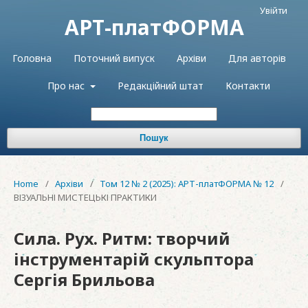
Увійти
АРТ-платФОРМА
Головна
Поточний випуск
Архіви
Для авторів
Про нас
Редакційний штат
Контакти
Пошук
Home
/
Архіви
/
Том 12 № 2 (2025): АРТ-платФОРМА № 12
/
ВІЗУАЛЬНІ МИСТЕЦЬКІ ПРАКТИКИ
Сила. Рух. Ритм: творчий
інструментарій скульптора
Сергія Брильова