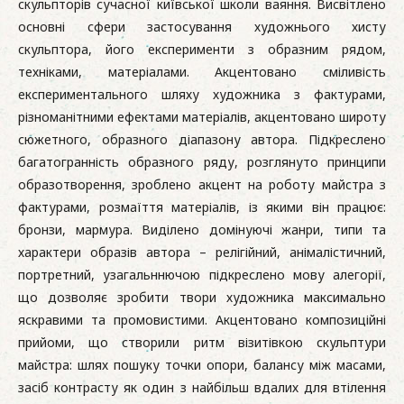
скульпторів сучасної київської школи ваяння. Висвітлено
основні сфери застосування художнього хисту
скульптора, його експерименти з образним рядом,
техніками, матеріалами. Акцентовано сміливість
експериментального шляху художника з фактурами,
різноманітними ефектами матеріалів, акцентовано широту
сюжетного, образного діапазону автора. Підкреслено
багатогранність образного ряду, розглянуто принципи
образотворення, зроблено акцент на роботу майстра з
фактурами, розмаїття матеріалів, із якими він працює:
бронзи, мармура. Виділено домінуючі жанри, типи та
характери образів автора – релігійний, анімалістичний,
портретний, узагальннючою підкреслено мову алегорії,
що дозволяє зробити твори худoжника максимально
яскравими та промовистими. Акцентовано композиційні
прийоми, що створили ритм візитівкою скульптури
майстра: шлях пошуку точки опори, балансу між масами,
засіб контрасту як один з найбільш вдалих для втілення