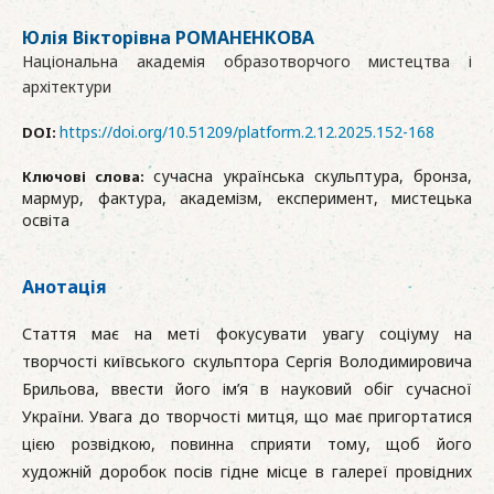
Юлія Вікторівна РОМАНЕНКОВА
Національна академія образотворчого мистецтва і
архітектури
https://doi.org/10.51209/platform.2.12.2025.152-168
DOI:
сучасна українська скульптура, бронза,
Ключові слова:
мармур, фактура, академізм, експеримент, мистецька
освіта
Анотація
Стаття має на меті фокусувати увагу соціуму на
творчості київського скульптора Сергія Володимировича
Брильова, ввести його ім’я в науковий обіг сучасної
України. Увага до творчості митця, що має пригортатися
цією розвідкою, повинна сприяти тому, щоб його
художній доробок посів гідне місце в галереї провідних