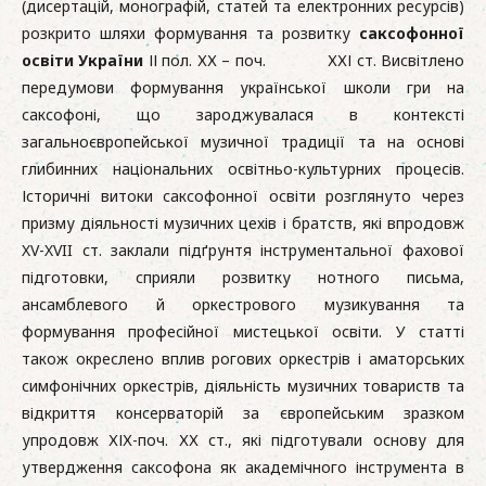
(дисертацій, монографій, статей та електронних ресурсів)
розкрито шляхи формування та розвитку
саксофонної
освіти України
ІІ пол. ХХ – поч. ХХІ ст. Висвітлено
передумови формування української школи гри на
саксофоні, що зароджувалася в контексті
загальноєвропейської музичної традиції та на основі
глибинних національних освітньо-культурних процесів.
Історичні витоки саксофонної освіти розглянуто через
призму діяльності музичних цехів і братств, які впродовж
XV-XVII ст. заклали підґрунтя інструментальної фахової
підготовки, сприяли розвитку нотного письма,
ансамблевого й оркестрового музикування та
формування професійної мистецької освіти. У статті
також окреслено вплив рогових оркестрів і аматорських
симфонічних оркестрів, діяльність музичних товариств та
відкриття консерваторій за європейським зразком
упродовж ХІХ-поч. ХХ ст., які підготували основу для
утвердження саксофона як академічного інструмента в