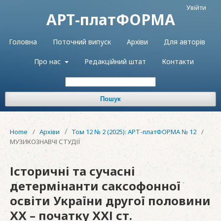
Увійти
АРТ-платФОРМА
Головна
Поточний випуск
Архіви
Для авторів
Про нас
Редакційний штат
Контакти
Пошук
Home
/
Архіви
/
Том 12 № 2 (2025): АРТ-платФОРМА № 12
/
МУЗИКОЗНАВЧІ СТУДІЇ
Історичні та сучасні
детермінанти саксофонної
освіти України другої половини
ХХ – початку ХХІ ст.