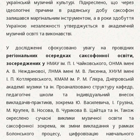
українській музичній культурі. Підкреслено, що через
ідеологічні причини в радянську добу саксофон
залишався маргінальним інструментом, а в роки здобуття
Україною незалежності утверджується в академічній
музичній освіті та виконавстві.
У дослідженні сфокусовано увагу на провідних
регіональних осередках саксофонної освіти,
зосереджених у
НМАУ ім. П. І. Чайковського, ОНМА імені
А. В. Нежданової, ЛНМА імені М. В. Лисенка, ХНУМ імені
І. П. Котляревського, КМАМ ім. Р. М. Ґлієра, Дніпровській
академії музики та ін. Проаналізовано структуру кафедр,
педагогічні школи та індивідуальний внесок
викладачів‑практиків, зокрема Ю. Василевича, І. Грузіна,
М. Крупея, В. Носова, В. Чурикова В. Цайтца та ін. Також
окреслено сучасні виклики музичної освіти та
саксофонної зокрема, як зміни викладання у рамках
Болонського процесу, цифровізацію навчального