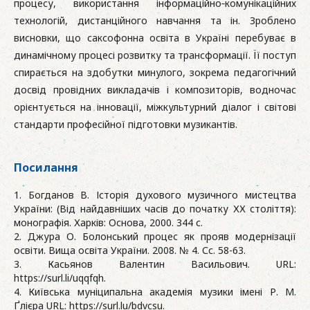
процесу, використання інформаційно‑комунікаційних
технологій, дистанційного навчання та ін. Зроблено
висновки, що саксофонна освіта в Україні перебуває в
динамічному процесі розвитку та трансформації. Її поступ
спирається на здобутки минулого, зокрема педагогічний
досвід провідних викладачів і композиторів, водночас
орієнтується на інновації, міжкультурний діалог і світові
стандарти професійної підготовки музикантів.
Посилання
1. Богданов В. Історія духового музичного мистецтва
України: (Від найдавніших часів до початку ХХ століття):
монографія. Харків: Основа, 2000. 344 с.
2. Джура О. Болонський процес як прояв модернізації
освіти. Вища освіта України. 2008. № 4. Сс. 58-63.
3. Касьянов Валентин Васильович. URL:
https://surl.li/uqqfqh.
4. Київська муніципальна академія музики імені Р. М.
Ґлієра URL: https://surl.lu/bdvcsu.