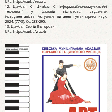
URL: https://surl.li/zesxst.
12. Цимбал К., Цимбал С. Інформаційно-комунікаційні
технології у фаховій підготовці студента-
інструменталіста. Актуальні питання гуманітарних наук.
2024. (77/3). Сс. 288-295.
13. Цимбал Сергій Вікторович.
URL: https://surl.lu/wtxpti