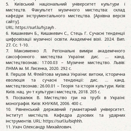
5. Київський національний університет культури і
мистецтв. Факультет музичного мистецтва: склад
кафедри інструментального мистецтва. [Архівна версія
сайту].
URL: https://surl.lu/hjzayh .
6. Кишакевич Б., Кишакевич С., Стець Г. Сучасні тенденції
цифровізації музичної освіти. Академічні візії. 2024. Вип.
27. Сс. 1-10.
7. Максименко Л. Регіональні виміри академічного
саксофонного мистецтва України: дис. … канд.
мистецтвознав.: 17.00.03 – Музичне мистецтво. Львів:
ЛНМА ім. М. Лисенка, 2020. 292 с.
8. Перцов М. Флейтова музика України: витоки, історична
еволюція та сучасні тенденції: дис. … канд.
мистецтвознав.: 26.00.01 – Теорія та історія культури. Київ:
Київ. нац. ун-т культури і мистецтв, 2018. 205 с.
9. Посвалюк В. Мистецтво гри на трубі в Україні:
монографія. Київ: КНУКіМ, 2006. 400 с.
10. Рівненський державний гуманітарний університет.
Інститут мистецтв. Кафедра духових та ударних
інструментів. URL: https://surl.lu/biqhhh.
11. Ухач Олександр Михайлович.