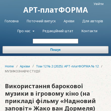
Увійти
АРТ-платФОРМА
Головна
Поточний випуск
Архіви
Для авторів
Про нас
Редакційний штат
Контакти
Пошук
Home
/
Архіви
/
Том 12 № 2 (2025): АРТ-платФОРМА № 12
/
МУЗИКОЗНАВЧІ СТУДІЇ
Використання барокової
музики в ігровому кіно (на
прикладі фільму «Надновий
заповіт» Жако ван Дормеля)