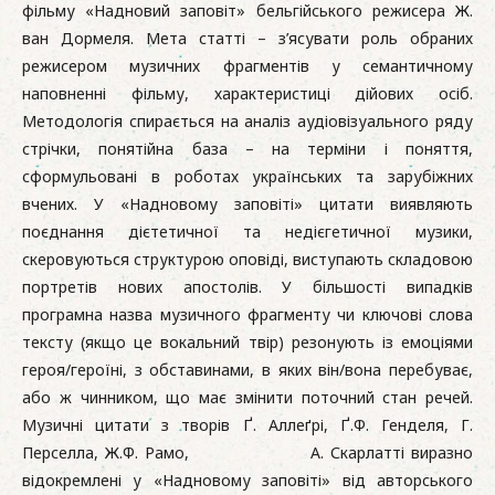
фільму «Надновий заповіт» бельгійського режисера Ж.
ван Дормеля. Мета статті – з’ясувати роль обраних
режисером музичних фрагментів у семантичному
наповненні фільму, характеристиці дійових осіб.
Методологія спирається на аналіз аудіовізуального ряду
стрічки, понятійна база – на терміни і поняття,
сформульовані в роботах українських та зарубіжних
вчених. У «Надновому заповіті» цитати виявляють
поєднання дієтетичної та недієгетичної музики,
скеровуються структурою оповіді, виступають складовою
портретів нових апостолів. У більшості випадків
програмна назва музичного фрагменту чи ключові слова
тексту (якщо це вокальний твір) резонують із емоціями
героя/героїні, з обставинами, в яких він/вона перебуває,
або ж чинником, що має змінити поточний стан речей.
Музичні цитати з творів Ґ. Аллеґрі, Ґ.Ф. Генделя, Г.
Перселла, Ж.Ф. Рамо, А. Скарлатті виразно
відокремлені у «Надновому заповіті» від авторського