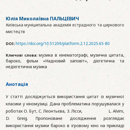
Юлія Миколаївна ПАЛЬЦЕВИЧ
Київська муніципальна академія естрадного та циркового
мистецтв
https://doi.org/10.51209/platform.2.12.2025.65-80
DOI:
музика в кінематографі, музична цитата,
Ключові слова:
бароко, фільм «Надновий заповіт», дієгетична та
недієгетична музика
Анотація
У статті досліджується використання цитат із музичної
класики у кіномузиці. Дана проблематика порушувалася у
роботах О. Бут, С. Леонтьєва, З. Лісси, L. Alvim,
D. Greig. Пропоноване дослідження розглядає
використання музики бароко в ігровому кіно на прикладі