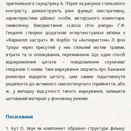
оригінального саундтреку А. П’єрле за рахунок стильового
контрасту, демонструють різні функції: ілюстративну,
характеристики дійової особи, авторського коментаря,
символічну. Використання «Lascia ch'io pianga» Ґ.Ф.
Генделя створює додаткові інтертекстуальні зв’язки з
«Фарінеллі: кастрат» Ж. Корбіо та «Антихристом» Л. фон
Трієра через присутній у них спільний мотив травми,
втрати та їх оплакування, переживання. Ще один спосіб
відокремлення цитати – повідомлення слухачеві/
глядачеві її назви. Таке маркування свідчить про бажання
режисера відкрити цитату, цим самим підштовхнути
реципієнта до активного смислотворчого сприйняття, або
ж, у випадку відсутності такого маркування, залишити
цитований матеріал у фоновому режимі.
Посилання
1. Бут О. Звук як компонент образної структури фільму: