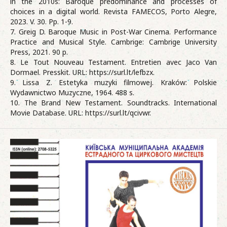
in the 2010s: Baroque predominance and processes of
choices in a digital world. Revista FAMECOS, Porto Alegre,
2023. V. 30. Pp. 1-9.
7. Greig D. Baroque Music in Post-War Cinema. Performance
Practice and Musical Style. Cambrige: Cambrige University
Press, 2021. 90 р.
8. Le Tout Nouveau Testament. Entretien avec Jaco Van
Dormael. Presskit. URL: https://surl.lt/lefbzx.
9. Lissa Z. Estetyka muzyki filmowej. Kraków: Polskie
Wydawnictwo Muzyczne, 1964. 488 s.
10. The Brand New Testament. Soundtracks. International
Movie Database. URL: https://surl.lt/qcivwr.