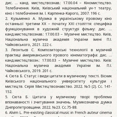
дис. … канд. мистецтвознав.: 17.00.04 – Кіномистецтво.
Телебачення. Київ, Київський національний ун-т театру,
кіно і телебачення ім. І. Карпенка-Карого, 2007. 196 с.
2. Кузьменко А. Музика в українському ігровому кіно
останньої третини ХХ – початку ХХІ століття: специфіка
функціонування в художній структурі фільму: дис. …
канд.мистецтвознав.: 17.00.03 – Музичне мистецтво. Київ,
Національна музична академія України імені П.І.
Чайковського, 2021. 222 с.
3. Леонтьєв С. Композиторські технології в музичній
практиці американського ігрового кінематографа: дис. …
канд.мистецтвозн.: 17.00.03 – Музичне мистецтво. Київ:
Національна музична академія України ім. П.І.
Чайковського, 2019. 201 c.
4. Сюта Б. Статус і види цитати в музичному тексті. Вісник
Київського національного університету культури і
мистецтв. Серія Мистецтвознавство. 2022. №5 (2). Сc. 141-
152.
5. Сюта Б. Цитата у музичному творі: проблема
впізнаваності і зчитування значень. Музикознавча думка
Дніпропетровщини. 2022. №23. Сc.75-88.
6. Alvim L. Pre-existing classical music in French auteur cinema