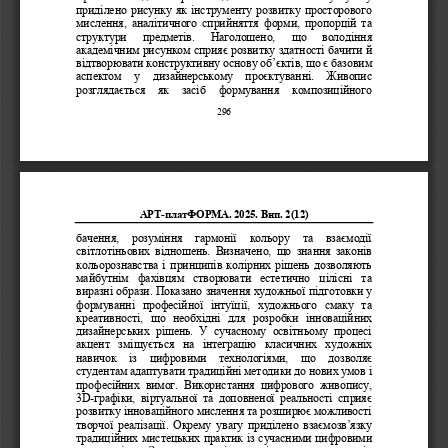
приділено
рисунку як інструменту розвитку просторового 
мислення, аналітичного сприйняття форми, пропорцій та 
структури   предметів.   Наголошено,   що   володіння 
академічним рисунком сприяє розвитку здатності бачити й 
відтворювати конструктивну основу об’єктів, що є базовим 
аспектом  у  дизайнерському  проєктуванні.  Живопис 
розглядається  як  засіб  формування  композиційного 
296 
АРТ
-
платФОРМА. 202
5. 
Вип. 
2(12) 
бачення,  розуміння  гармонії  кольору  та  взаємодії 
світлотіньових  відношень.  Визначено,  що  знання законів 
кольорознавства і принципів колірних рішень дозволяють 
майбутнім  фахівцям  створювати  естетично  цілісні  та 
виразні образи. Показано значення художньої підготовки у 
формуванні  професійної  інтуїції,  художнього  смаку  та 
креативності,  що  необхідні  для  розробки  інноваційних 
дизайнерських  рішень.  У  сучасному  освітньому  процесі 
акцент  зміщується  на  інтеграцію  класичних  художніх 
навичок  із  цифровими  технологіями,  що  дозволяє 
студентам адаптувати традиційні методики до нових умов і 
професійних  вимог.  Використання  цифрового  живопису, 
3D-
графіки,  віртуальної  та  доповненої  реальності  сприяє 
розвитку інноваційного мислення та розширює можливості 
творчої реалізації
. 
Окрему увагу приділено взаємозв’язку 
традиційних мистецьких практик із сучасними цифровими 