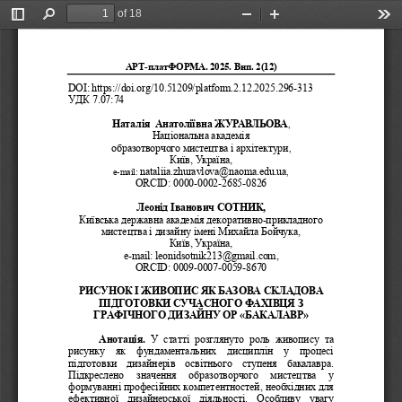
of 18
Toggle
Find
Zoom
Zoom
Too
Sidebar
Out
In
АРТ
-
платФОРМА. 202
5. 
Вип. 
2(12) 
DOI:
https://doi.org/10.51209/platform.2.12.2025.296-313 
УДК 7.07:74
Наталія  Анатоліївна ЖУРАВЛЬОВА
,
Національна академія 
образотворчого мистецтва і архітектури
,
Київ, Україна,                                                                  
nataliia.zhuravlova@naoma.edu.ua
e-mail: 
,
ORCID: 0000-0002-2685-0826
Леонід Іванович СОТНИК,                                                             
Київська державна академія декоративно
-
прикладного 
мистецтва і дизайну імені Михайла Бойчука, 
Київ, Україна,                                                                 
e-mail:
leonidsotnik213@gmail.com,
ORCID: 0009-0007-0059-8670 
РИСУНОК І ЖИВОПИС ЯК БАЗОВА СКЛАДОВА 
ПІДГОТОВКИ СУЧАСНОГО ФАХІВЦЯ З  
ГРАФІЧНОГО ДИЗАЙНУ ОР «БАКАЛАВР»
Анотація.
У  статті  розглянуто  роль  живопису  та 
рисунку
як  фундаментальних  дисциплін  у  процесі 
підготовки  дизайнерів  освітнього  ступеня  бакалавра. 
Підкреслено  значення  образотворчого  мистецтва  у 
формуванні професійних компетентностей, необхідних для 
ефективної  дизайнерської  діяльності.  Особливу  увагу 